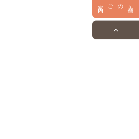
内
入
園
のご案