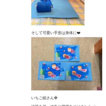
そして可愛い手形は身体に❤️
いちご組さん🍓