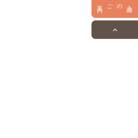
内
入
園
のご案