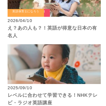
英語保育士お役立ち情報
英語保育士になろう
英語保育士になろう
2026/04/10
え？あの人も？！英語が得意な日本の有
名人
2025/09/10
レベルに合わせて学習できる！NHKテレ
ビ・ラジオ英語講座