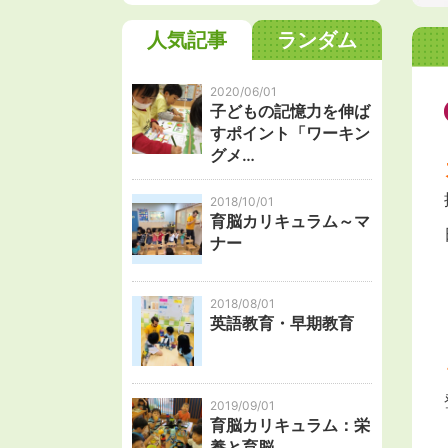
人気記事
ランダム
2020/06/01
子どもの記憶力を伸ば
すポイント「ワーキン
グメ…
2018/10/01
育脳カリキュラム～マ
ナー
2018/08/01
英語教育・早期教育
2019/09/01
育脳カリキュラム：栄
養と育脳