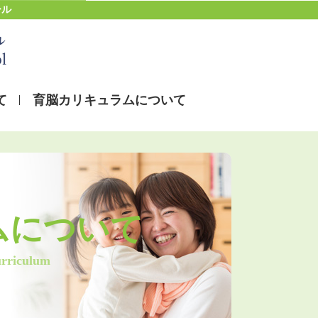
ール
育脳カリキュラムについて
て
ムについて
urriculum