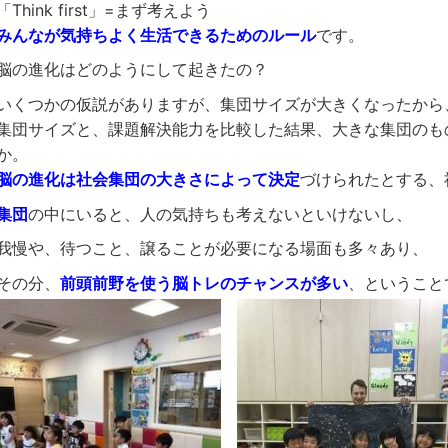
「Think first」=まず考えよう
みんなが気持ちよく生活できるためのルール
です。
脳の進化はどのようにして起きたの？
いくつかの仮説がありますが、集団サイズが大きくなったから
集団サイズと、課題解決能力を比較した結果、大きな集団のも
か。
脳の進化は社会集団の大きさによって決定
づけられたとする、
集団
の中にいると、人の気持ちも考えないといけないし、
我慢や、待つこと、譲ることが必要になる場面も多々あり、
その分、
前頭前野を使う脳トレのチャンスが多い
、ということ