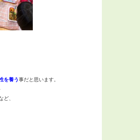
性を養う
事だと思います。
、
など、