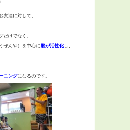
」
お友達に対して、
グだけでなく、
うぜんや）を中心に
脳が活性化
し、
ーニング
になるのです。