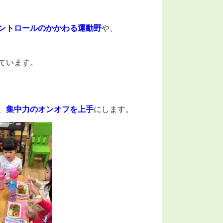
ントロールのかかわる運動野
や、
ています。
、
集中力のオンオフを上手
にします。