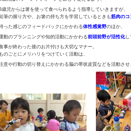
3歳児からは箸を使って食べられるよう指導していきますが、
鉛筆の握り方や、お箸の持ち方を学習しているときも
筋肉のコ
持った感じのフィードバックにかかわる
体性感覚野
のほか、
運動のプランニングや知的活動にかかわる
前頭前野が活性化
し
食事が終わった後のお片付けも大切なマナー。
ものごとにメリハリをつけていく活動は、
注意や行動の切り替えにかかわる脳の帯状皮質などを活動させ