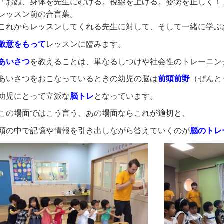
「お顔、身体を先生にむける。視線を上げる。姿勢を正しく！
レッスン前の合言葉。
これからレッスンしてくれる先生に対して、そして一緒に学ぶ
敬意をもって
レッスンに臨みます。
あいさつ
を教えることは、単なるしつけや社会性のトレーニン
あいさつをおこなっているときの幼児の脳は
前頭前野
（ぜんと
幼児にとって立派な
脳トレ
となっています。
この場面ではこう言う、あの場面ならこれが適切と、
頭の中で記憶や情報を引き出しながら答えていくのが
脳のトレ