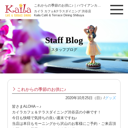
これからの季節のお供に♪｜ハワイアンカフェ【カイラ カフェ&テラスダイニング 渋谷店】スタッフブログ
カイラ カフェ&テラスダイニング 渋谷店
Kaila Café & Terrace Dining Shibuya
KAILA CAFE & TERRACE DINING
スタッフブログ
これからの季節のお供に♪
2020年10月25日（日）/
グッズ
皆さま
ALOHA
～♪
カイラカフェ＆テラスダイニング渋谷店の小林です！
今日も快晴で気持ちの良い週末ですね♪
当店は本日もモーニングから沢山のお客様にご予約・ご来店頂